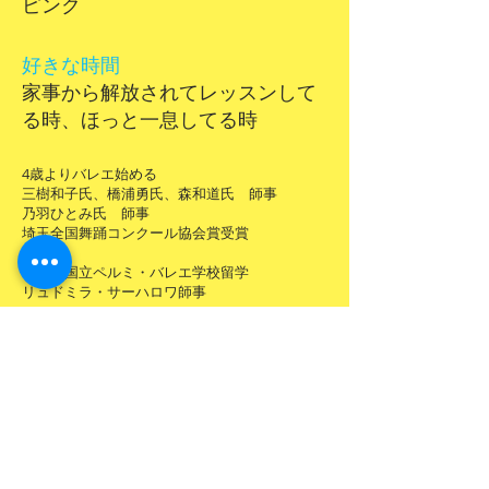
ピンク
好きな時間
家事から解放されてレッスンして
る時、ほっと一息してる時
4歳よりバレエ始める
三樹和子氏、橋浦勇氏、森和道氏 師事
乃羽ひとみ氏 師事
埼玉全国舞踊コンクール協会賞受賞
1993年
ロシア国立ペルミ・バレエ学校留学
リュドミラ・サーハロワ師事
講師一覧に戻る