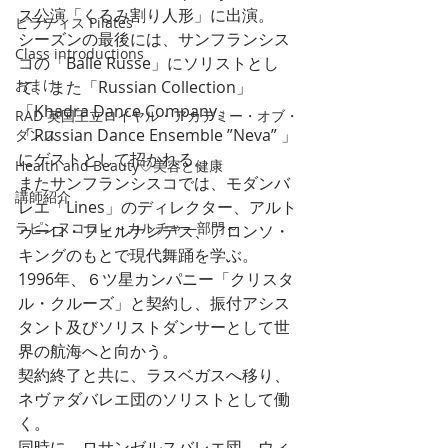
ス公演「くるみ割り人形」に出演。
ピラティス Pilates
シーズンの最後には、サンフランシス
Class introductions
コの「Balle Russe」にソリストとし
おまけ
て、また「Russian Collection」
「Khadra Dance Company」
RAD 英国王立ロイヤル・アカデミー・オブ・
「Russian Dance Ensemble ”Neva” 」
ダンス
にゲストとして招かれる。
Health and Beauty♡美容と健康
またサンフランシスコでは、モダンバ
講師紹介
レエ「Lines」のディレクター、アルト
ラピンヌコロレ～カルチャ―部門～
ゥーロ・フェルナンデス、アロンソ・
キングのもとで現代舞踊を学ぶ。
1996年、６ツ星カンパニー「クリスタ
ル・クルーズ」と契約し、振付アシス
タント及びソリストダンサーとして世
界の航海へと向かう。
契約終了と共に、ラスベガスへ移り、
ネヴァダバレエ団のソリストとして働
く。
同時に、ロサンゼルスバレエ団、ウィ