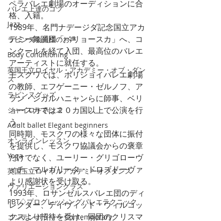
ペラバレエ劇場のオーディションに合
バレエ上達のコツ
格、入籍。
Jazz
1989年、名門ナデージダ記念国立アカ
デミー舞踊団「ベリョースカ」へ、コ
ラピンヌ会員様のお声
ンクールを経て入団、最高位のバレエ
Body Conditioning
アーティストに就任する。
英国王立ロイヤル・アカデミー・オブ・ダン
モスクワでは、ボリショイバレエ劇場
ス
の教師、エフゲーニー・ゼルノフ、ア
ラピンヌグッズ
ラン・ジガルハニャンらに師事、ベリ
ョースカでは２０カ国以上で公演を行
ジャイロキネシス
う。
Adult ballet Elegant beginners
同時期、モスクワの様々な団体に振付
オンラインレッスン
を提供し、モスクワ協議会からの褒章
Yoga
だけでなく、ユーリー・グリゴローヴ
ィチ、マルガリータ・ドロズドーヴァ
英国王立ロイヤルアカデミーオブダンス
より感謝状を受け取る。
ヴァリエーションクラス
1993年、ロサンゼルスバレエ団のディ
PBT♢プログレッシングバレエテクニック
レクター、デイヴィッド・ウィルコッ
クスより招待を受け、同団のクリスマ
コンテンポラリー Contemporary