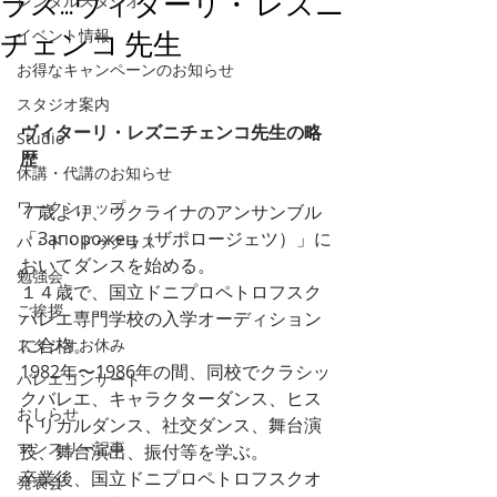
ラス...ヴィターリ・ レズニ
レンタルスタジオ
イベント情報
チェンコ 先生
お得なキャンペーンのお知らせ
スタジオ案内
ヴィターリ・レズニチェンコ先生の略
Studio
歴
休講・代講のお知らせ
ワークショップ
７歳より、ウクライナのアンサンブル
「Запорожец（ザポロージェツ）」に
パ・ド・ドゥクラス
おいてダンスを始める。
勉強会
１４歳で、国立ドニプロペトロフスク
ご挨拶
バレエ専門学校の入学オーディション
に合格。
スタジオお休み
1982年〜1986年の間、同校でクラシッ
バレエコンサート
クバレエ、キャラクターダンス、ヒス
おしらせ
トリカルダンス、社交ダンス、舞台演
マンスリー記事
技、舞台演出、振付等を学ぶ。
卒業後、国立ドニプロペトロフスクオ
発表会