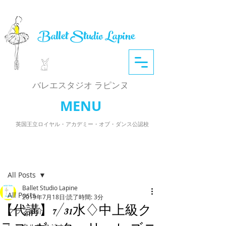
Ballet Studio Lapine
​バレエスタジオ ラピンヌ
MENU
英国王立ロイヤル・アカデミー・オブ・ダンス公認校
記事
All Posts
Ballet Studio Lapine
All Posts
2019年7月18日
読了時間: 3分
【代講】7/31水♢中上級ク
クラス紹介