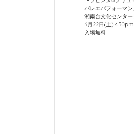
〜ラピンヌ&プリュ
バレエパフォーマンス
湘南台文化センター
Body Conditioning
英国王立
6月22日(土) 4.30p
入場無料
Adult ballet Elegant beginners
ヴァリエーションクラス
PB