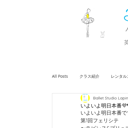
All Posts
クラス紹介
レンタル
Ballet Studio Lapi
休講・代講のお知らせ
ワーク
いよいよ明日本番💜
いよいよ明日本番です
第1回フェリシテ
バレエコンサート
おしらせ