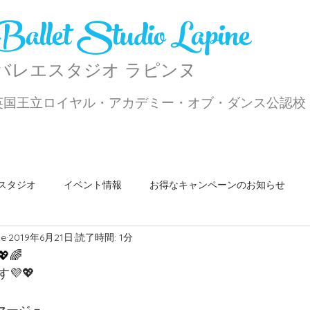
Ballet Studio Lapine
​バレエスタジオ ラピンヌ
英国王立ロイヤル・アカデミー・オブ・ダンス公認校
スタジオ
イベント情報
お得なキャンペーンのお知らせ
ne
2019年6月21日
読了時間: 1分
ショップ
パ・ド・ドゥクラス
勉強会
ご挨拶
ス
🌈
💜💖
マンスリー記事
発表会
バレエ上達のコツ
Jazz