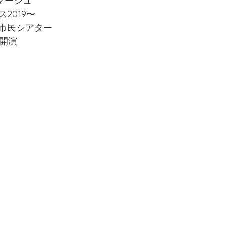
マージュ
2019〜
市民シアター
ロイヤル・アカデミー・オブ・ダンス
ラピンヌグッズ
ジャ
m開演
オンラインレッスン
Yoga
英国王立ロイヤルアカデミー
T♢プログレッシングバレエテクニック
コンテンポラリー Contempo