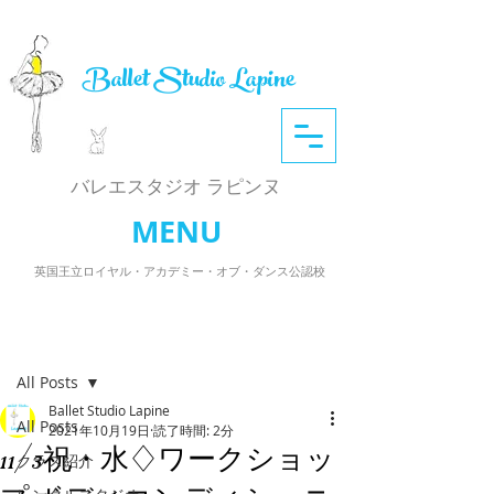
Ballet Studio Lapine
​バレエスタジオ ラピンヌ
MENU
英国王立ロイヤル・アカデミー・オブ・ダンス公認校
記事
All Posts
Ballet Studio Lapine
All Posts
2021年10月19日
読了時間: 2分
11/3祝・水♢ワークショッ
クラス紹介