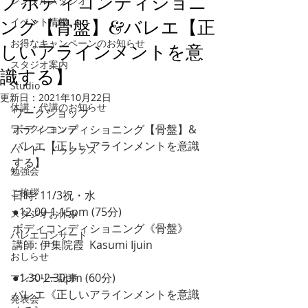
プ ボディコンディショニ
レンタルスタジオ
イベント情報
ング【骨盤】&バレエ【正
お得なキャンペーンのお知らせ
しいアラインメントを意
スタジオ案内
識する】
Studio
更新日：
2021年10月22日
休講・代講のお知らせ
ワークショップ 
ワークショップ
ボディコンディショニング【骨盤】&
バレエ【正しいアラインメントを意識
パ・ド・ドゥクラス
する】
勉強会
ご挨拶
日時: 11/3祝・水
●12.00-1.15pm (75分)
スタジオお休み
ボディコンディショニング《骨盤》
バレエコンサート
講師: 伊集院霞  Kasumi Ijuin
おしらせ
●1.30-2.30pm (60分)
マンスリー記事
バレエ《正しいアラインメントを意識
発表会