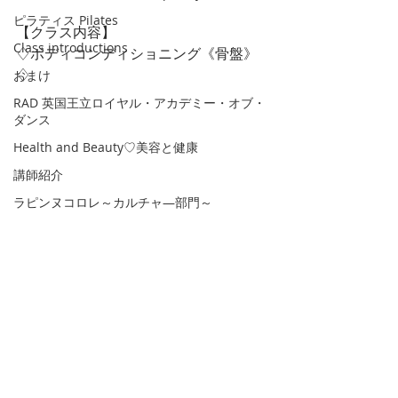
ピラティス Pilates
【クラス内容】
Class introductions
♢ボディコンディショニング《骨盤》
♢
おまけ
RAD 英国王立ロイヤル・アカデミー・オブ・
ダンス
Health and Beauty♡美容と健康
講師紹介
ラピンヌコロレ～カルチャ―部門～