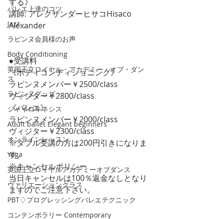
する》
バレエ上達のコツ
講師: アレクサンダーヒサコHisaco 
Jazz
Alexander
ラピンヌ会員様のお声
Body Conditioning
●受講料
英国王立ロイヤル・アカデミー・オブ・ダン
《ボディコンディショニング》
ス
ラピンヌメンバー￥2500/class
ラピンヌグッズ
ヴィジター￥2800/class
《バレエ》
ジャイロキネシス
ラピンヌメンバー￥2000/class
Adult ballet Elegant beginners
ヴィジター￥2300/class
オンラインレッスン
※ダブル受講の方は200円引きになりま
す。 
Yoga
※キャンセルポリシー
英国王立ロイヤルアカデミーオブダンス
当日キャンセルは100％返金なしとなり
ヴァリエーションクラス
ますのでご注意下さい。
PBT♢プログレッシングバレエテクニック
コンテンポラリー Contemporary