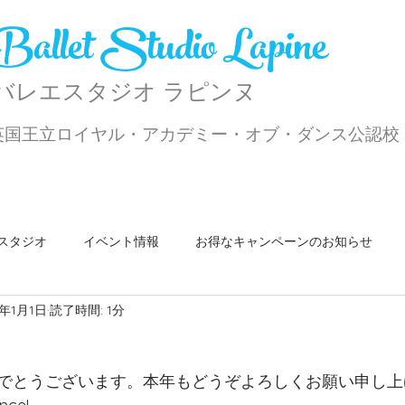
Ballet Studio Lapine
​バレエスタジオ ラピンヌ
英国王立ロイヤル・アカデミー・オブ・ダンス公認校
スタジオ
イベント情報
お得なキャンペーンのお知らせ
8年1月1日
読了時間: 1分
ショップ
パ・ド・ドゥクラス
勉強会
ご挨拶
ス
でとうございます。本年もどうぞよろしくお願い申し上げ
マンスリー記事
発表会
バレエ上達のコツ
Jazz