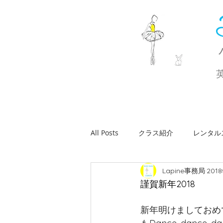
All Posts
クラス紹介
レンタル
Lapine事務局
201
休講・代講のお知らせ
ワーク
謹賀新年2018
新年明けましておめ
バレエコンサート
おしらせ