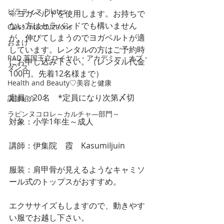
ピラティス Pilates
※ヨガベルトを使用します。お持ちで
ない方はセラバンドでも構いません
Class introductions
が、伸びてしまうのでヨガベルトが適
おまけ
しています。レンタルの方はご予約時
RAD 英国王立ロイヤル・アカデミー・オブ・
にお申し込み下さい。（レンタル代金
ダンス
100円。先着12名様まで）
Health and Beauty♡美容と健康
定員：20名　*定員になり次第〆切
講師紹介
ラピンヌコロレ～カルチャ―部門～
対象：小学1年生～成人
講師：伊集院　霞　KasumiIjuin
服装：肩甲骨が見えるようなキャミソ
ール式のトップスがおすすめ。
エクササイズもしますので、動きやす
い服でお越し下さい。