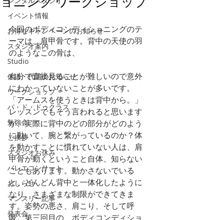
ョニング ワークショップ
レンタルスタジオ
イベント情報
今回のボディコンディショニングのテ
お得なキャンペーンのお知らせ
ーマは、肩甲骨です。背中の天使の羽
スタジオ案内
のようなこの骨は、
Studio
自分で直接見ることが難しいので意外
休講・代講のお知らせ
にわかっていないことが多いです。
ワークショップ
「アームスを使うときは背中から。」
パ・ド・ドゥクラス
レッスンでもそう言われると思います
勉強会
が、実際に背中のどの部分がどのよう
に動いて、腕と繋がっているのか？体
ご挨拶
を動かすことに慣れていない人は、肩
スタジオお休み
甲骨が動くということ自体、知らない
バレエコンサート
こともあります。動かさないでいる
と、どんどん背中と一体化したように
おしらせ
なり、さまざまな制限ができてきま
マンスリー記事
す。姿勢の悪さ、肩こり、そして呼
発表会
吸。第三回目の、ボディコンディショ