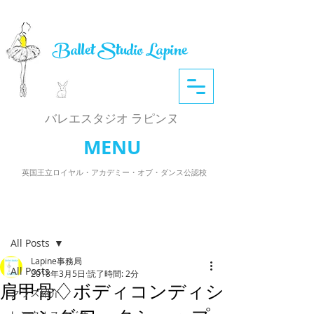
Ballet Studio Lapine
​バレエスタジオ ラピンヌ
MENU
英国王立ロイヤル・アカデミー・オブ・ダンス公認校
記事
All Posts
Lapine事務局
All Posts
2018年3月5日
読了時間: 2分
肩甲骨♢ボディコンディシ
クラス紹介