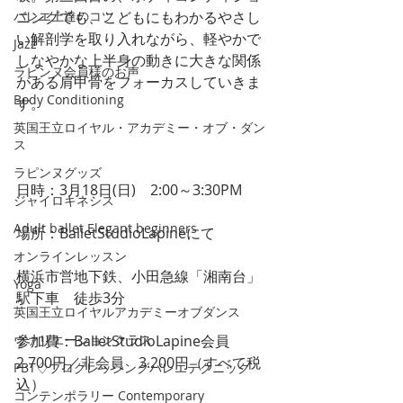
バレエ上達のコツ
ニングでも、こどもにもわかるやさし
い解剖学を取り入れながら、軽やかで
Jazz
しなやかな上半身の動きに大きな関係
ラピンヌ会員様のお声
がある肩甲骨をフォーカスしていきま
Body Conditioning
す。
英国王立ロイヤル・アカデミー・オブ・ダン
ス
ラピンヌグッズ
日時：3月18日(日)　2:00～3:30PM
ジャイロキネシス
Adult ballet Elegant beginners
場所：BalletStudioLapineにて
オンラインレッスン
横浜市営地下鉄、小田急線「湘南台」
Yoga
駅下車　徒歩3分
英国王立ロイヤルアカデミーオブダンス
ヴァリエーションクラス
参加費：BalletStudioLapine会員　
2.700円／非会員　3.200円（すべて税
PBT♢プログレッシングバレエテクニック
込）
コンテンポラリー Contemporary