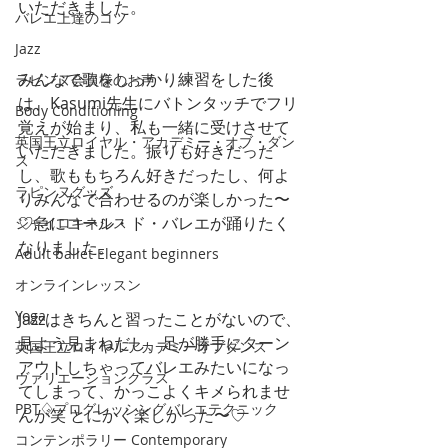
いただきました。
バレエ上達のコツ
Jazz
みんなで歌をしっかり練習をした後
ラピンヌ会員様のお声
は、Kasumi先生にバトンタッチでフリ
Body Conditioning
覚えが始まり、私も一緒に受けさせて
英国王立ロイヤル・アカデミー・オブ・ダン
いただきました。振りも好きだった
ス
し、歌ももちろん好きだったし、何よ
ラピンヌグッズ
りみんなで合わせるのが楽しかった〜
♡急にコール・ド・バレエが踊りたく
ジャイロキネシス
なりました。
Adult ballet Elegant beginners
オンラインレッスン
Yoga
Jazzはきちんと習ったことがないので、
見よう見まねだし、足が勝手にターン
英国王立ロイヤルアカデミーオブダンス
アウトしちゃってバレエみたいになっ
ヴァリエーションクラス
てしまって、かっこよくキメられませ
PBT♢プログレッシングバレエテクニック
んが笑 とにかく楽しかった〜♡
コンテンポラリー Contemporary