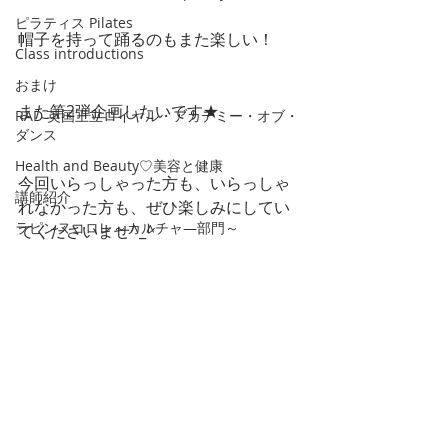
ピラティス Pilates
帽子を持って踊るのもまた楽しい！
Class introductions
おまけ
また第2弾企画したいです★
RAD 英国王立ロイヤル・アカデミー・オブ・
ダンス
Health and Beauty♡美容と健康
今回いらっしゃった方も、いらっしゃ
講師紹介
れなかった方も、ぜひ楽しみにしてい
ラピンヌコロレ～カルチャ―部門～
てくださいませ^_^