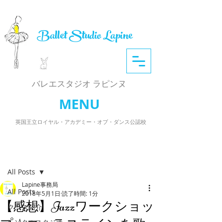
Ballet Studio Lapine
​バレエスタジオ ラピンヌ
MENU
英国王立ロイヤル・アカデミー・オブ・ダンス公認校
記事
All Posts
Lapine事務局
All Posts
2018年5月1日
読了時間: 1分
【感想】Jazzワークショッ
クラス紹介