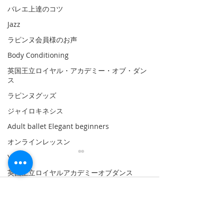
バレエ上達のコツ
Jazz
ラピンヌ会員様のお声
Body Conditioning
英国王立ロイヤル・アカデミー・オブ・ダン
ス
ラピンヌグッズ
ジャイロキネシス
Adult ballet Elegant beginners
オンラインレッスン
Yoga
9/9月♢本日台風の影響に
6月水曜日バレ
より休講です
休講
英国王立ロイヤルアカデミーオブダンス
ヴァリエーションクラス
Good morning🌀🌈 すごい嵐
6/5、6/12、6/19、
コメント
の通過でしたね😮 ♢本日9/9
10.30am-12.00
PBT♢プログレッシングバレエテクニック
月休講♢ ⚠️台風の影響によ
級 事情により臨
コンテンポラリー Contemporary