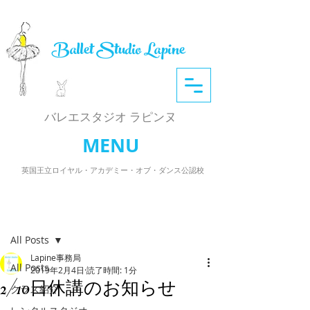
Ballet Studio Lapine
​バレエスタジオ ラピンヌ
MENU
英国王立ロイヤル・アカデミー・オブ・ダンス公認校
記事
All Posts
Lapine事務局
All Posts
2019年2月4日
読了時間: 1分
2/10日休講のお知らせ
クラス紹介