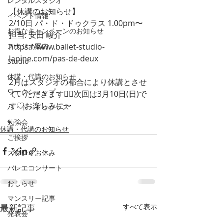
レンタルスタジオ
【休講のお知らせ】
イベント情報
2/10日 パ・ド・ドゥクラス 1.00pm〜
お得なキャンペーンのお知らせ
担当: 安田 峻介
スタジオ案内
https://www.ballet-studio-
lapine.com/pas-de-deux
Studio
休講・代講のお知らせ
2月はスタジオの都合により休講とさせ
ワークショップ
ていただきます🙇‍♀️次回は3月10日(日)で
す♡お楽しみに〜 
パ・ド・ドゥクラス
勉強会
休講・代講のお知らせ
ご挨拶
スタジオお休み
バレエコンサート
おしらせ
マンスリー記事
最新記事
すべて表示
発表会