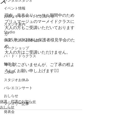
ス
レンタルスタジオ
イベント情報
現在、発表会リハーサル期間中のため
お得なキャンペーンのお知らせ
プリュマージュのマーメイドクラスに
スタジオ案内
大人の方もご受講いただいております
Studio
が
3/25月・3/28木は保護者様見学会のた
休講・代講のお知らせ
め
ワークショップ
大人の方はご受講いただけません。
パ・ド・ドゥクラス
勉強会
申し訳ございませんが、ご了承の程よ
ろしくお願い申し上げます🙇‍♀️
ご挨拶
スタジオお休み
バレエコンサート
おしらせ
休講・代講のお知らせ
マンスリー記事
おしらせ
発表会