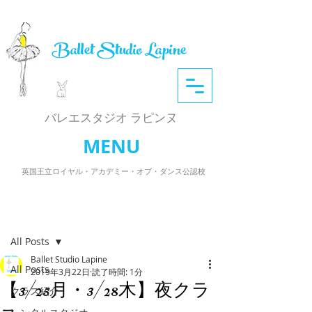
Ballet Studio Lapine
​バレエスタジオ ラピンヌ
MENU
英国王立ロイヤル・アカデミー・オブ・ダンス公認校
記事
All Posts
Ballet Studio Lapine
All Posts
2019年3月22日
読了時間: 1分
【3/25月・3/28木】夜クラ
クラス紹介