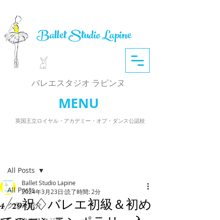
Ballet Studio Lapine
​バレエスタジオ ラピンヌ
MENU
英国王立ロイヤル・アカデミー・オブ・ダンス公認校
記事
All Posts
Ballet Studio Lapine
All Posts
2024年3月23日
読了時間: 2分
4/29祝♢バレエ初級＆初め
クラス紹介