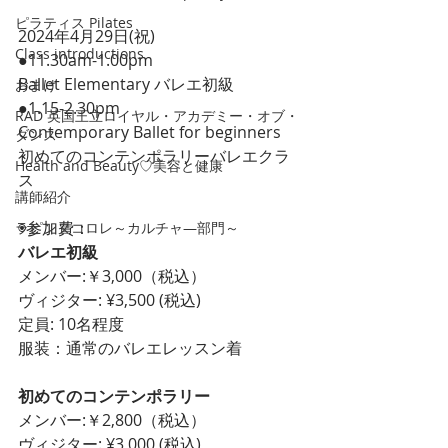
ピラティス Pilates
2024年4月29日(祝)
Class introductions
●11.30am-1.00pm 
Ballet Elementary バレエ初級
おまけ
●1.15-2.30pm
RAD 英国王立ロイヤル・アカデミー・オブ・
Contemporary Ballet for beginners
ダンス
初めてのコンテンポラリーバレエクラ
Health and Beauty♡美容と健康
ス
講師紹介
◉参加費：
ラピンヌコロレ～カルチャ―部門～
バレエ初級
メンバー:￥3,000（税込）
ヴィジター: ¥3,500 (税込)
定員: 10名程度
服装：通常のバレエレッスン着
初めてのコンテンポラリー
メンバー:￥2,800（税込）
ヴィジター: ¥3,000 (税込)