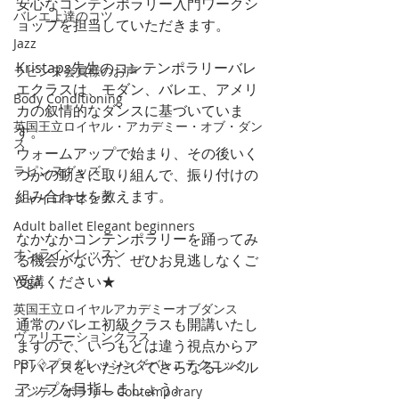
安心なコンテンポラリー入門ワークシ
バレエ上達のコツ
ョップを担当していただきます。
Jazz
Kristaps先生のコンテンポラリーバレ
ラピンヌ会員様のお声
エクラスは、モダン、バレエ、アメリ
Body Conditioning
カの叙情的なダンスに基づいていま
英国王立ロイヤル・アカデミー・オブ・ダン
す。
ス
ウォームアップで始まり、その後いく
ラピンヌグッズ
つかの動きに取り組んで、振り付けの
組み合わせを教えます。
ジャイロキネシス
Adult ballet Elegant beginners
なかなかコンテンポラリーを踊ってみ
オンラインレッスン
る機会がない方、ぜひお見逃しなくご
受講ください★
Yoga
英国王立ロイヤルアカデミーオブダンス
通常のバレエ初級クラスも開講いたし
ヴァリエーションクラス
ますので、いつもとは違う視点からア
PBT♢プログレッシングバレエテクニック
ドバイスをいただいてさらなるレベル
アップを目指しましょう♪
コンテンポラリー Contemporary