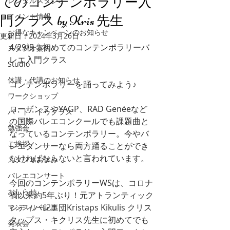
てのコンテンポラリー入
レンタルスタジオ
イベント情報
門クラス by Kris 先生
お得なキャンペーンのお知らせ
更新日：
2024年3月26日
4/29祝♢初めてのコンテンポラリーバ
スタジオ案内
レエ入門クラス
Studio
休講・代講のお知らせ
コンテンポラリーを踊ってみよう♪
ワークショップ
ローザンヌやYAGP、RAD Genéeなど
パ・ド・ドゥクラス
の国際バレエコンクールでも課題曲と
勉強会
なっているコンテンポラリー。今やバ
ご挨拶
レエダンサーなら両方踊ることができ
なければならないと言われています。
スタジオお休み
バレエコンサート
今回のコンテンポラリーWSは、コロナ
おしらせ
禍以来約5年ぶり！元アトランティック
シティバレエ団Kristaps Kikulis クリス
マンスリー記事
タップス・キクリス先生に初めてでも
発表会