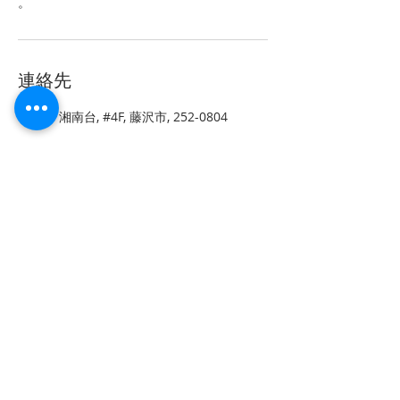
。
連絡先
1-10-6 湘南台, #4F, 藤沢市, 252-0804
〒252-0804 神奈川県藤沢市湘南台1-10-6 カ
ルチャー湘南台ビル４F 1-10-6 Shonandai,
Fujisawa, Kanagawa JAPAN
Phone#:
080-2373-4088
email address:
contact@ballet-studio-lapine.com
© 2025 Ballet Studio Lapine. All rights reserved. 当サイト
のすべて又は一部の無断複写・複製・転載（コピー・ダウン
ロード・貼り付け）は著作権の侵害となります。