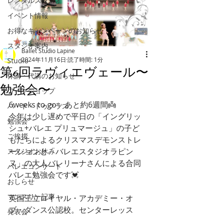
レンタルスタジオ
イベント情報
お得なキャンペーンのお知らせ
スタジオ案内
Ballet Studio Lapine
2024年11月16日
読了時間: 1分
Studio
第6回ラヴィエヴェール〜
休講・代講のお知らせ
勉強会〜
ワークショップ
6weeks to go✨ あと約6週間👼
パ・ド・ドゥクラス
今年は少し遅めで平日の「イングリッ
勉強会
シュ+バレエ プリュマージュ」の子ど
ご挨拶
もたちによるクリスマスデモンストレ
ーションと「バレエスタジオラピン
スタジオお休み
ヌ」の大人バレリーナさんによる合同
バレエコンサート
バレエ勉強会です💓
おしらせ
マンスリー記事
英国王立ロイヤル・アカデミー・オ
ブ・ダンス公認校。センターレッス
発表会