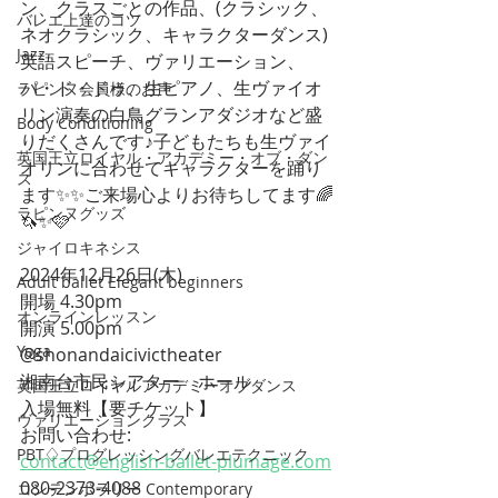
ン、クラスごとの作品、(クラシック、
バレエ上達のコツ
ネオクラシック、キャラクターダンス)
Jazz
英語スピーチ、ヴァリエーション、
パ・ド・ドゥ、生ピアノ、生ヴァイオ
ラピンヌ会員様のお声
リン演奏の白鳥グランアダジオなど盛
Body Conditioning
りだくさんです♪子どもたちも生ヴァイ
英国王立ロイヤル・アカデミー・オブ・ダン
オリンに合わせてキャラクターを踊り
ス
ます✨✨ご来場心よりお待ちしてます🌈
ラピンヌグッズ
🦄✨🩷
ジャイロキネシス
2024年12月26日(木)
Adult ballet Elegant beginners
開場 4.30pm
オンラインレッスン
開演 5.00pm
Yoga
@shonandaicivictheater 
湘南台市民シアター　ホール
英国王立ロイヤルアカデミーオブダンス
入場無料【要チケット】
ヴァリエーションクラス
お問い合わせ: 
PBT♢プログレッシングバレエテクニック
contact@english-ballet-plumage.com
080-2373-4088
コンテンポラリー Contemporary