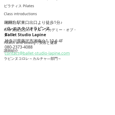
ピラティス Pilates
Class introductions
おまけ
湘南台駅東口出口より徒歩1分♪
バレエスタジオラピンヌ
RAD 英国王立ロイヤル・アカデミー・オブ・
Ballet Studio Lapine
ダンス
神奈川県藤沢市湘南台1-10-6 4F
Health and Beauty♡美容と健康
080-2373-4088
講師紹介
contact@ballet-studio-lapine.com
ラピンヌコロレ～カルチャ―部門～