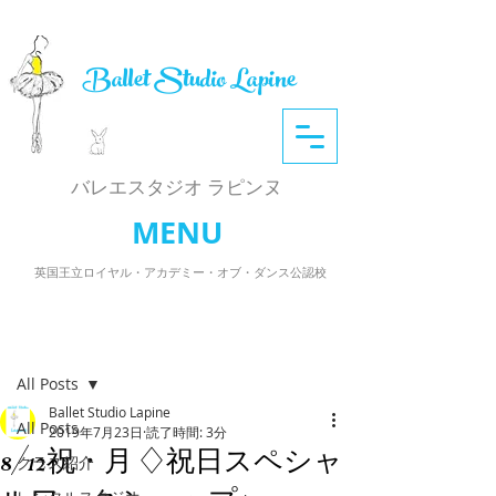
Ballet Studio Lapine
​バレエスタジオ ラピンヌ
MENU
英国王立ロイヤル・アカデミー・オブ・ダンス公認校
記事
All Posts
Ballet Studio Lapine
All Posts
2019年7月23日
読了時間: 3分
8/12祝・月 ♢祝日スペシャ
クラス紹介