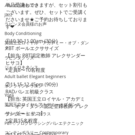
単品受講もできますが、セット割引も
バレエ上達のコツ
ございます。ぜひ、セットでご受講く
Jazz
ださいませ★ご予約お待ちしておりま
ラピンヌ会員様のお声
す❤︎
Body Conditioning
①10.30-11.00am (30分)
英国王立ロイヤル・アカデミー・オブ・ダン
PBT ボールエクササイズ 
ス
【担当: PBT認定教師 アレクサンダー 
ラピンヌグッズ
ヒサコ】
ジャイロキネシス
*定員8〜10名程度 
Adult ballet Elegant beginners
②11.15-12.45pm (90分)
オンラインレッスン
RADバレエ初級クラス
Yoga
【担当: 英国王立ロイヤル・アカデミ
英国王立ロイヤルアカデミーオブダンス
ー・オブ・ダンス認定登録教師 アレク
サンダー ヒサコ】
ヴァリエーションクラス
*定員15名程度
PBT♢プログレッシングバレエテクニック
コンテンポラリー Contemporary