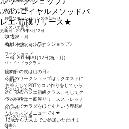
ルワークショップ♪
レンタルスタジオ
イベント情報
PBT+ロイヤルメソッドバ
お得なキャンペーンのお知らせ
レエ+筋膜リリース★
スタジオ案内
更新日：
2019年8月12日
Studio
8/12祝・月
祝日スペシャルワークショップ♪
休講・代講のお知らせ
ワークショップ
日時: 2019年8月12日(祝・月)
パ・ド・ドゥクラス
海の日の次は山の日♪
勉強会
今回のワークショップはリクエストに
ご挨拶
お答えしてPBTでコア作りをしてから
スタジオお休み
の、RADバレエ初級クラス、そしてク
バレエコンサート
ラスの後は、筋膜リリースストレッチ
クラスでカラダをほぐすという理想的
おしらせ
なレッスンメニューです❤︎
マンスリー記事
12歳から大人までご参加いただけま
発表会
す。