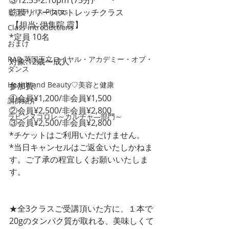
③12.55-2.10pm (75分)
ピラティス Pilates
筋膜リリースストレッチクラス
 【担当: 伊集院 霞】
Class introductions
*定員 10名
おまけ
RAD 英国王立ロイヤル・アカデミー・オブ・
対象:12歳〜成人
ダンス
Health and Beauty♡美容と健康
参加費:
①会員¥1,200/非会員¥1,500
講師紹介
②会員¥2,500/非会員¥2,800
ラピンヌコロレ～カルチャ―部門～
③会員¥2,500/非会員¥2,800
*チケットはご利用いただけません。
*当日キャンセルはご返金いたしかねま
す。ご了承の程宜しくお願いいたしま
す。
★全3クラスご受講頂いた方に、１本で
20gのタンパク質が取れる、美味しくて