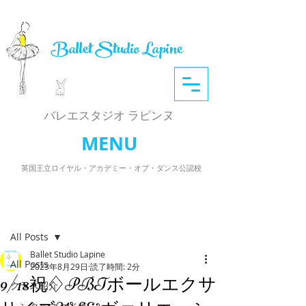
Ballet Studio Lapine
​バレエスタジオ ラピンヌ
MENU
英国王立ロイヤル・アカデミー・オブ・ダンス公認校
記事
All Posts
Ballet Studio Lapine
All Posts
2023年8月29日
読了時間: 2分
9/18祝♢PBTボールエクサ
クラス紹介