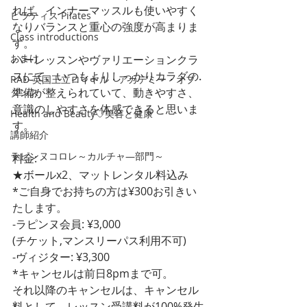
れば、インナーマッスルも使いやすく
ピラティス Pilates
なりバランスと重心の強度が高まりま
Class introductions
す。
おまけ
バーレッスンやヴァリエーションクラ
スにて、いつもよりしっかりカラダの
RAD 英国王立ロイヤル・アカデミー・オブ・
準備が整えられていて、動きやすさ、
ダンス
意識のしやすさを体感できると思いま
Health and Beauty♡美容と健康
す。
講師紹介
ラピンヌコロレ～カルチャ―部門～
料金:
★ボールx2、マットレンタル料込み
*ご自身でお持ちの方は¥300お引きい
たします。
-ラピンヌ会員: ¥3,000
(チケット,マンスリーパス利用不可)
-ヴィジター: ¥3,300
*キャンセルは前日8pmまで可。
それ以降のキャンセルは、キャンセル
料として、レッスン受講料が100%発生