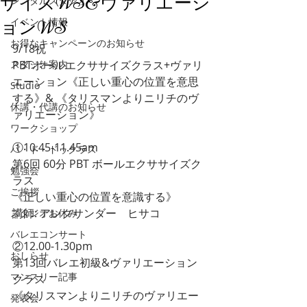
サイズWS&ヴァリエーシ
レンタルスタジオ
イベント情報
ョンWS
お得なキャンペーンのお知らせ
9/18祝　
スタジオ案内
PBTボールエクササイズクラス+ヴァリ
エーション《正しい重心の位置を意思
Studio
する》& 《タリスマンよりニリチのヴ
休講・代講のお知らせ
ァリエーション》
ワークショップ
①10.45-11.45am
パ・ド・ドゥクラス
第6回 60分 PBT ボールエクササイズク
勉強会
ラス
ご挨拶
《正しい重心の位置を意識する》
講師: アレクサンダー　ヒサコ
スタジオお休み
バレエコンサート
②12.00-1.30pm 
おしらせ
第13回バレエ初級&ヴァリエーション
マンスリー記事
クラス
《タリスマンよりニリチのヴァリエー
発表会