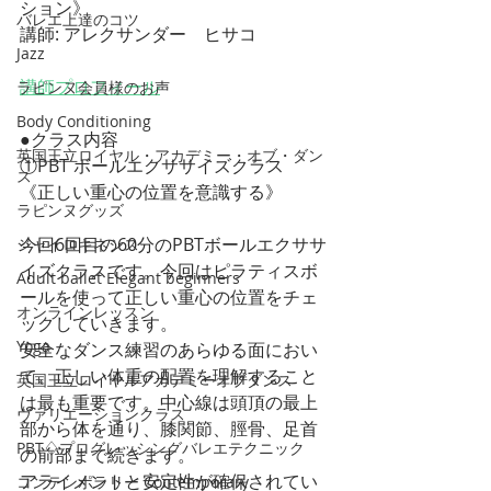
ション》
バレエ上達のコツ
講師: アレクサンダー　ヒサコ
Jazz
講師プロフィール
ラピンヌ会員様のお声
Body Conditioning
●クラス内容
英国王立ロイヤル・アカデミー・オブ・ダン
①PBT ボールエクササイズクラス
ス
《正しい重心の位置を意識する》
ラピンヌグッズ
今回6回目の60分のPBTボールエクササ
ジャイロキネシス
イズクラスです。今回はピラティスボ
Adult ballet Elegant beginners
ールを使って正しい重心の位置をチェ
オンラインレッスン
ックしていきます。
Yoga
安全なダンス練習のあらゆる面におい
て、正しい体重の配置を理解すること
英国王立ロイヤルアカデミーオブダンス
は最も重要です。中心線は頭頂の最上
ヴァリエーションクラス
部から体を通り、膝関節、脛骨、足首
PBT♢プログレッシングバレエテクニック
の前部まで続きます。
アライメントと安定性が確保されてい
コンテンポラリー Contemporary