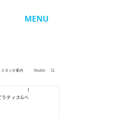
MENU
ログイン
スタジオ案内
Studio
タジオお休み
ピラティス&ペ
ラピンヌ会員様のお声