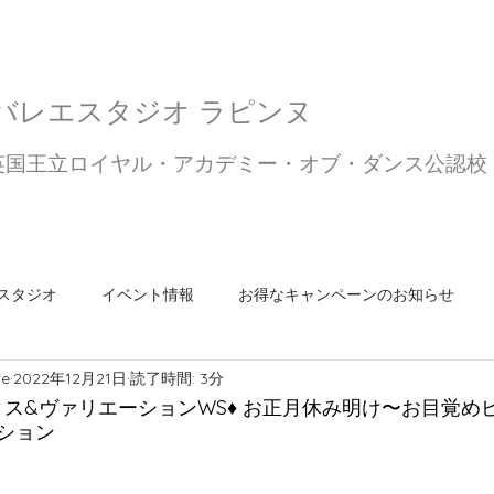
Ballet Studio Lapine
​バレエスタジオ ラピンヌ
英国王立ロイヤル・アカデミー・オブ・ダンス公認校
スタジオ
イベント情報
お得なキャンペーンのお知らせ
ne
2022年12月21日
読了時間: 3分
ショップ
パ・ド・ドゥクラス
勉強会
ご挨拶
ス
ィス&ヴァリエーションWS♦︎ お正月休み明け〜お目覚め
ション
マンスリー記事
発表会
バレエ上達のコツ
Jazz