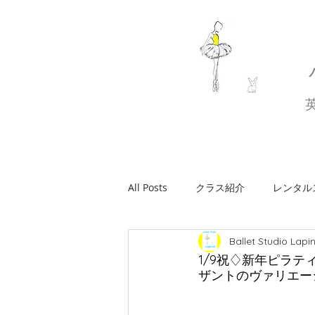
All Posts
クラス紹介
レンタル
Ballet Studio Lapi
休講・代講のお知らせ
ワーク
1/9祝♢新年ピラテ
ザントのヴァリエー
バレエコンサート
おしらせ