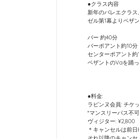
●クラス内容
新年のバレエクラス
ゼル第1幕よりペザ
バー 約40分
バーポアント約10分
センターポアント約1
ペザントのVaを踊っ
●料金: 
ラピンヌ会員: チケ
*マンスリーパス不
ヴィジター: ¥2,800
＊キャンセルは前日
それ以降のキャンセ