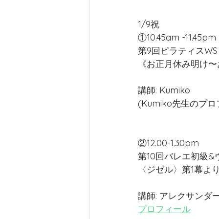
1/9祝
Body Conditioning
英国王立
①10.45am -11.45pm
第9回ピラティスWS
《お正月休み明け〜
Adult ballet Elegant beginners
講師: Kumiko
(Kumiko先生の
ヴァリエーションクラス
PB
②12.00-1.30pm 
第10回バレエ初級
〈ジゼル〉第1幕よ
講師: アレクサンダ
プロフィール