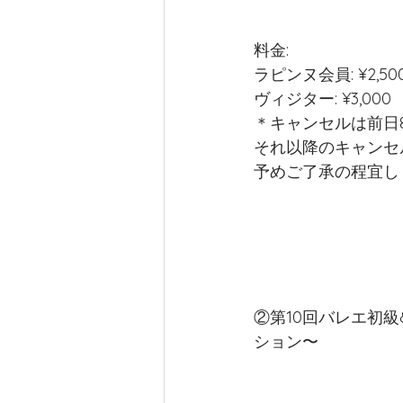
料金: 
ラピンヌ会員: ¥2,5
ヴィジター: ¥3,000
＊キャンセルは前日
それ以降のキャンセ
予めご了承の程宜し
②第10回バレエ初
ション〜