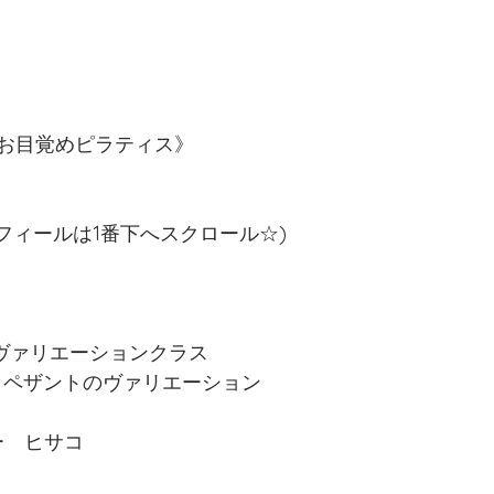
ロイヤル・アカデミー・オブ・ダンス
ラピンヌグッズ
ジャ
お目覚めピラティス》
オンラインレッスン
Yoga
英国王立ロイヤルアカデミー
プロフィールは1番下へスクロール☆)
T♢プログレッシングバレエテクニック
コンテンポラリー Contempo
&ヴァリエーションクラス
りペザントのヴァリエーション
ー　ヒサコ