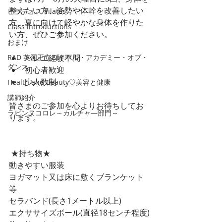
整えたい方、姿勢や体幹を改善したい
ピラティス Pilates
方、夏に向けて軽やかな身体を作りた
Class introductions
い方、ぜひご参加ください。
おまけ
RAD 英国王立ロイヤル・アカデミー・オブ・
バレエ経験不問
ダンス
初心者歓迎
少人数制
Health and Beauty♡美容と健康
講師紹介
皆さまのご参加を心よりお待ちしてお
ラピンヌコロレ～カルチャ―部門～
ります。
 ★持ち物★
動きやすい服装
ヨガマット又は床に敷くブランケット
等
セラバンド(長さ1メートル以上)
エクササイズボール(直径18センチ程度)