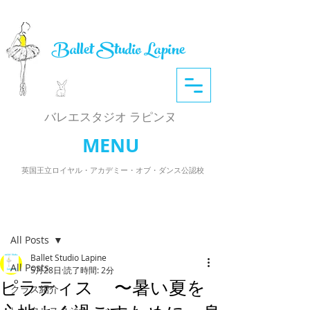
Ballet Studio Lapine
​バレエスタジオ ラピンヌ
MENU
英国王立ロイヤル・アカデミー・オブ・ダンス公認校
記事
All Posts
Ballet Studio Lapine
All Posts
5月28日
読了時間: 2分
ピラティス 〜暑い夏を
クラス紹介