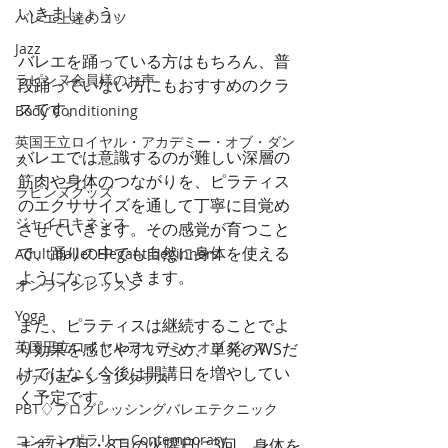
いきましょう。
バレエ上達のコツ
Jazz
バレエを踊っている方はもちろん、普
ラピンヌ会員様のお声
段踊っていない方にもおすすめのクラ
スです。
Body Conditioning
英国王立ロイヤル・アカデミー・オブ・ダン
バレエでは意識するのが難しい深層の
ス
筋肉や身体のつながりを、ピラティス
ラピンヌグッズ
のエクササイズを通して丁寧に目覚め
ジャイロキネシス
させていきます。その感覚が育つこと
で、踊りの中でも自然に身体を使える
Adult ballet Elegant beginners
ようになっていきます。
オンラインレッスン
Yoga
また、ピラティスは継続することでよ
英国王立ロイヤルアカデミーオブダンス
り効果を感じやすいため、単発のWSだ
けではなく今後は開講日を増やしてい
ヴァリエーションクラス
く予定です。
PBT♢プログレッシングバレエテクニック
コンテンポラリー Contemporary
まずは7月・8月の火曜日に3回、身体を