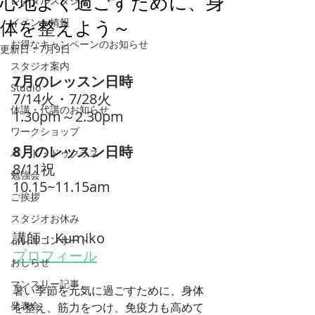
心地よく過ごすために、身
レンタルスタジオ
イベント情報
体を整えよう～
お得なキャンペーンのお知らせ
更新日：
7月9日
スタジオ案内
7月のレッスン日時
Studio
7/14火・7/28火
休講・代講のお知らせ
1.30pm～2.30pm
ワークショップ
8月のレッスン日時
パ・ド・ドゥクラス
8/11祝
勉強会
10.15~11.15am
ご挨拶
スタジオお休み
講師：Kumiko
バレエコンサート
プロフィール
おしらせ
マンスリー記事
暑い季節を元気に過ごすために、身体
発表会
を整え、筋力をつけ、免疫力も高めて